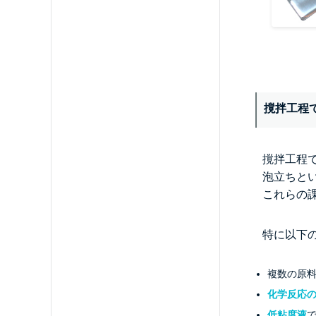
撹拌工程
撹拌工程
泡立ちと
これらの
特に以下
複数の原
化学反応
低粘度液