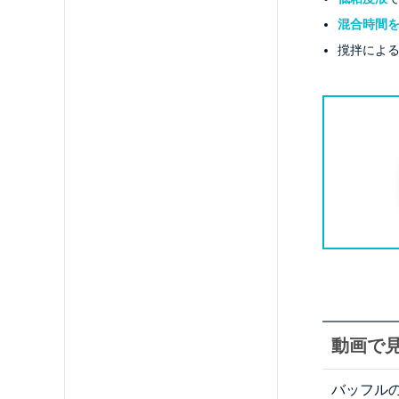
混合時間
撹拌によ
動画で
バッフル