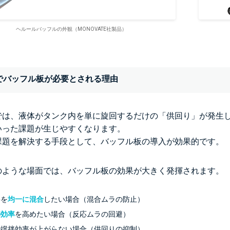
ヘルールバッフルの外観（MONOVATE社製品）
でバッフル板が必要とされる理由
では、液体がタンク内を単に旋回するだけの「供回り」が発生
いった課題が生じやすくなります。
課題を解決する手段として、バッフル板の導入が効果的です。
のような場面では、バッフル板の効果が大きく発揮されます。
料を
均一に混合
したい場合（混合ムラの防止）
の効率
を高めたい場合（反応ムラの回避）
で撹拌効率が上がらない場合（供回りの抑制）