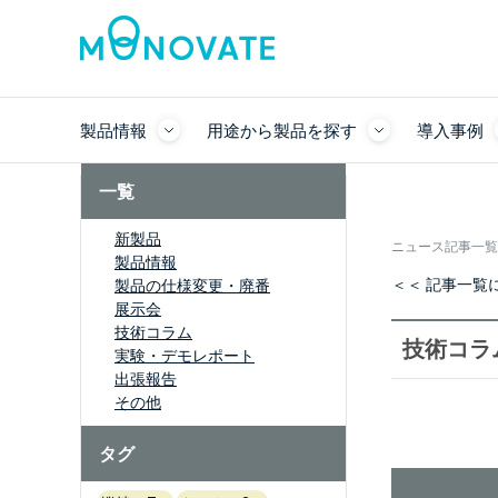
製品情報
用途から製品を探す
導入事例
一覧
新製品
ニュース記事一覧
製品情報
＜＜ 記事一覧
製品の仕様変更・廃番
展示会
技術コラム
技術コラ
実験・デモレポート
出張報告
その他
タグ