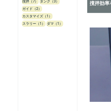
撹拌（7）
タンク（3）
撹拌効率
ガイド（2）
カスタマイズ（1）
スラリー（1）
ダマ（1）