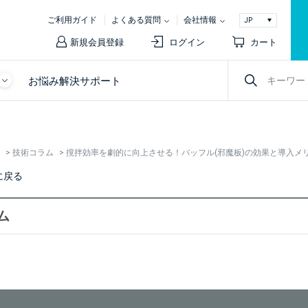
ご利用ガイド
よくある質問
会社情報
新規会員登録
ログイン
カート
お悩み解決サポート
>
技術コラム
>
撹拌効率を劇的に向上させる！バッフル(邪魔板)の効果と導入メ
に戻る
ム