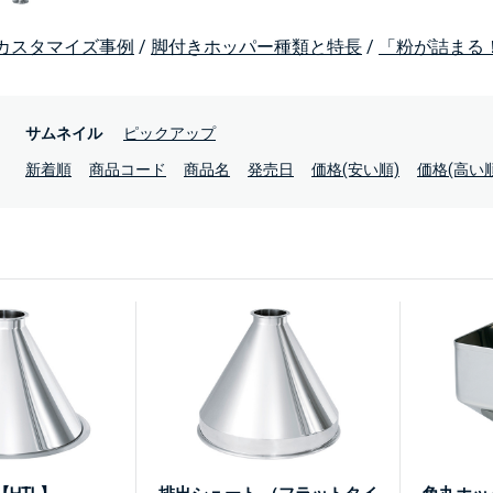
カスタマイズ事例
/
脚付きホッパー種類と特長
/
「粉が詰まる
：
サムネイル
ピックアップ
：
新着順
商品コード
商品名
発売日
価格(安い順)
価格(高い順