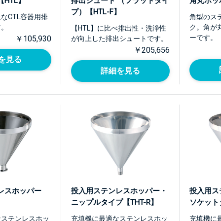
HTL】
排出シュート （フラットタイ
角丸ホッ
プ）【HTL-F】
なCTL容器用排
角型のス
す。
ク。角が
【HTL】に比べ排出性・洗浄性
ーです。
￥105,930
が向上した排出シュートです。
￥205,656
を見る
詳細を見る
レスホッパー
投入用ステンレスホッパー・
投入用ス
ニップルタイプ【THT-R】
ソケットタ
なステンレスホッ
充填機に最適なステンレスホッ
充填機に