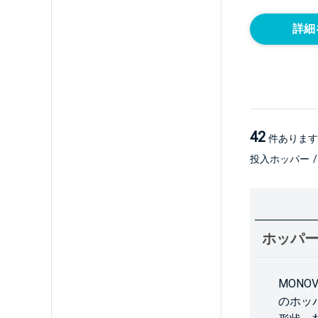
詳細
42
件あります
投入ホッパー
/
ホッパ
MON
のホッ