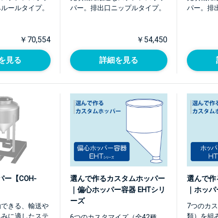
ヘルールタイプ。
パー。排出口ニップルタイプ。
パー。排
￥70,554
￥54,450
を見る
詳細を見る
ー【COH-
選んで作るカスタムホッパー
選んで作
｜偏心ホッパー容器 EHTシリ
｜ホッパ
ーズ
動できる、輸送や
7つのカス
込みに適したステ
類）を組
6つのカスタマイズ（全42種