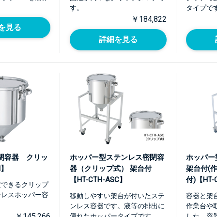
す。
タイプで
￥184,822
を見る
詳細を見る
閉容器 クリッ
ホッパー型ステンレス密閉容
ホッパー
H】
器（クリップ式） 架台付
架台付(
【HT-CTH-ASC】
付)【HT-
定できるクリップ
ンレスホッパー容
移動しやすい架台が付いたステ
容器と架
ンレス容器です。液等の排出に
作業台や
￥145,266
優れたホッパータイプです。
した。容