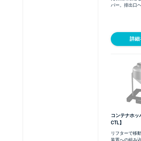
パー。排出口
詳細
コンテナホッパ
CTL】
リフターで移
装置への組み