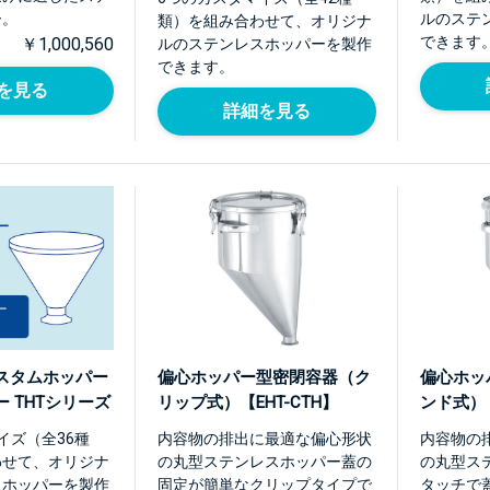
ー。
ルのステ
類）を組み合わせて、オリジナ
できます
￥1,000,560
ルのステンレスホッパーを製作
できます。
を見る
詳細を見る
スタムホッパー
偏心ホッパー型密閉容器（ク
偏心ホッ
 THTシリーズ
リップ式）【EHT-CTH】
ンド式）【
イズ（全36種
内容物の排出に最適な偏心形状
内容物の
わせて、オリジナ
の丸型ステンレスホッパー蓋の
の丸型ス
スホッパーを製作
固定が簡単なクリップタイプで
タッチで