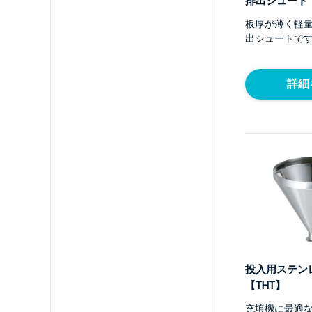
排出シュート【
板厚が薄く軽量
出シュートで
詳細
投入用ステン
【THT】
充填機に最適