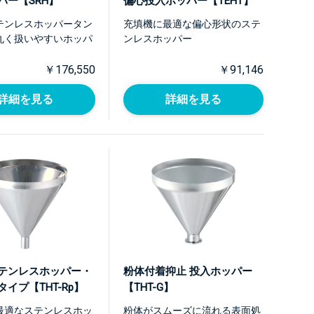
パー【SRH】
偏心投入ホッパー【TEHT】
テンレスホッパータン
充填機に最適な偏心形状のステ
丸く扱いやすいホッパ
ンレスホッパー
￥176,550
￥91,146
詳細を見る
詳細を見る
テンレスホッパー・
粉体付着抑止 投入ホッパー
イプ【THT-Rp】
【THT-G】
最適なステンレスホッ
粉体がスムーズに流れる表面処