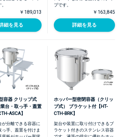
す。
プです。
￥189,013
￥163,845
詳細を見る
詳細を見る
型容器 クリップ式
ホッパー型密閉容器（クリッ
作業台・取っ手・蓋置
プ式） ブラケット付【HT-
CTH-ASCA】
CTH-BRK】
台が分離できる容器に
架台や装置に取り付けできるブ
取っ手、蓋置を付けま
ラケット付きのステンレス容器
器底板がホッパー形状
です。液等の排出に優れたホッ