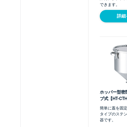
できます。
詳細
ホッパー型密
プ式【HT-CT
簡単に蓋を固
タイプのステ
器です。