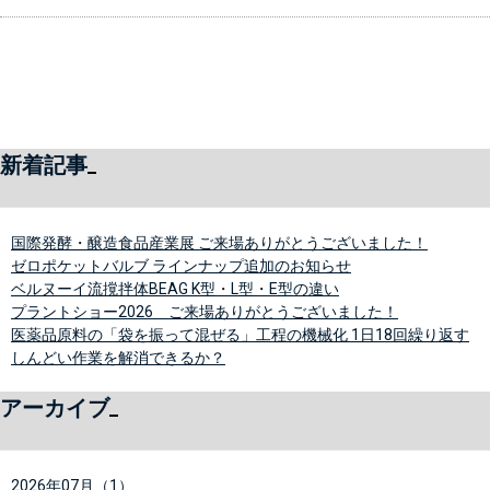
新着記事
国際発酵・醸造食品産業展 ご来場ありがとうございました！
ゼロポケットバルブ ラインナップ追加のお知らせ
ベルヌーイ流撹拌体BEAG K型・L型・E型の違い
プラントショー2026 ご来場ありがとうございました！
医薬品原料の「袋を振って混ぜる」工程の機械化 1日18回繰り返す
しんどい作業を解消できるか？
アーカイブ
2026年07月（1）