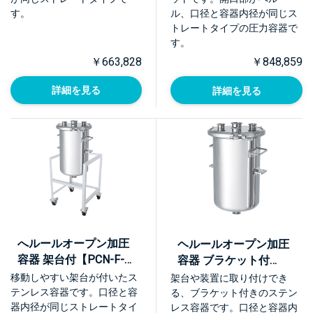
す。
ル、口径と容器内径が同じス
トレートタイプの圧力容器で
す。
￥663,828
￥848,859
詳細を見る
詳細を見る
へルールオープン加圧
ヘルールオープン加圧
容器 架台付【PCN-F-
容器 ブラケット付
ASC】
【PCN-F-BRK】
移動しやすい架台が付いたス
架台や装置に取り付けでき
テンレス容器です。口径と容
る、ブラケット付きのステン
器内径が同じストレートタイ
レス容器です。口径と容器内