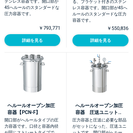
テンレス容器です。開口部が
る、ブラケット付きのステン
4Sへルールのスタンダードな
レス容器です。開口部が4Sへ
圧力容器です。
ルールのスタンダードな圧力
容器です。
￥793,771
￥550,836
詳細を見る
詳細を見る
ヘルールオープン加圧
へルールオープン加圧
容器【PCN-F】
容器 圧送ユニット
【PCN-F-UT】
開口部がへルールタイプの圧
圧力容器と圧送に必要な部品
力容器です。口径と容器内径
がセットになった、圧送ユニ
が同じストレートタイプで
ットです。開口部がへルー