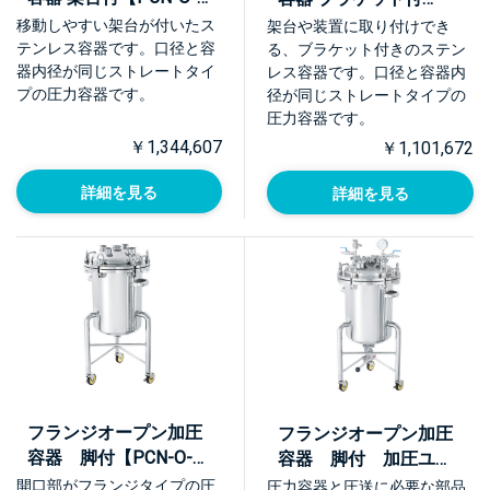
ASC】
【PCN-O-BRK】
移動しやすい架台が付いたス
架台や装置に取り付けでき
テンレス容器です。口径と容
る、ブラケット付きのステン
器内径が同じストレートタイ
レス容器です。口径と容器内
プの圧力容器です。
径が同じストレートタイプの
圧力容器です。
￥1,344,607
￥1,101,672
詳細を見る
詳細を見る
フランジオープン加圧
フランジオープン加圧
容器 脚付【PCN-O-
容器 脚付 加圧ユニ
L】
ット【PCN-O-L-UT】
開口部がフランジタイプの圧
圧力容器と圧送に必要な部品