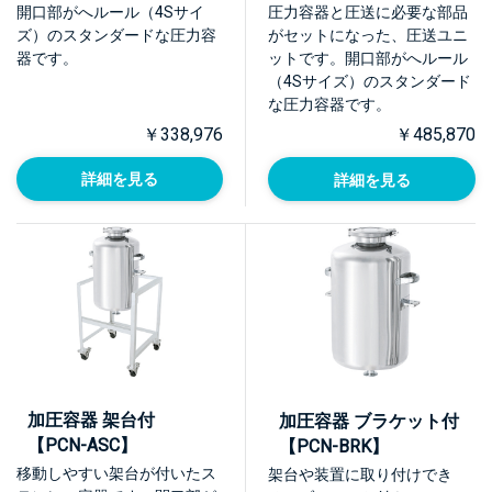
開口部がへルール（4Sサイ
圧力容器と圧送に必要な部品
ズ）のスタンダードな圧力容
がセットになった、圧送ユニ
器です。
ットです。開口部がへルール
（4Sサイズ）のスタンダード
な圧力容器です。
￥338,976
￥485,870
詳細を見る
詳細を見る
加圧容器 架台付
加圧容器 ブラケット付
【PCN-ASC】
【PCN-BRK】
移動しやすい架台が付いたス
架台や装置に取り付けでき