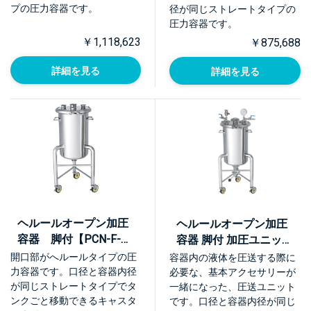
プの圧力容器です。
径が同じストレートタイプの
圧力容器です。
￥1,118,623
￥875,688
詳細を見る
詳細を見る
ヘルールオープン加圧
ヘルールオープン加圧
容器 脚付【PCN-F-
容器 脚付 加圧ユニット
L】
【PCN-F-L-UT】
開口部がへルールタイプの圧
容器内の液体を圧送する際に
力容器です。口径と容器内径
必要な、基本アクセサリーが
が同じストレートタイプでタ
一緒になった、圧送ユニット
ンクごと移動できるキャスタ
です。口径と容器内径が同じ