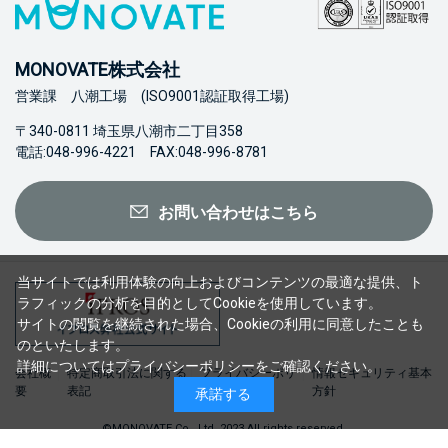
MONOVATE株式会社
営業課 八潮工場 (ISO9001認証取得工場)
〒340-0811 埼玉県八潮市二丁目358
電話:048-996-4221 FAX:048-996-8781
お問い合わせはこちら
当サイトでは利用体験の向上およびコンテンツの最適な提供、ト
ラフィックの分析を目的としてCookieを使用しています。
サイトの閲覧を継続された場合、Cookieの利用に同意したことも
のといたします。
詳細については
プライバシーポリシー
をご確認ください。
会社概
特定商取引法に関する
プライバシーポリ
情報セキュリティ基本
要
表記
シー
方針
承諾する
©MONOVATE Co., Ltd. 2023 All rights reserved.