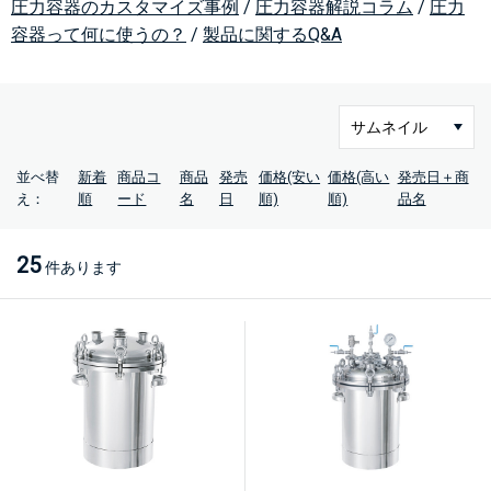
圧力容器のカスタマイズ事例
/
圧力容器解説コラム
/
圧力
容器って何に使うの？
/
製品に関するQ&A
並べ替
新着
商品コ
商品
発売
価格(安い
価格(高い
発売日＋商
え：
順
ード
名
日
順)
順)
品名
25
件あります