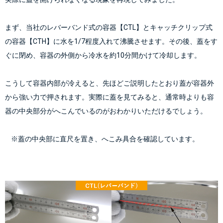
まず、当社の
レバーバンド式の容器【CTL】
と
キャッチクリップ式
の容器【CTH】
に水を1/7程度入れて沸騰させます。その後、蓋をす
ぐに閉め、容器の外側から冷水を約10分間かけて冷却します。
こうして容器内部が冷えると、先ほどご説明したとおり蓋が容器外
から強い力で押されます。実際に蓋を見てみると、通常時よりも容
器の中央部分がへこんでいるのがおわかりいただけるでしょう。
    ※蓋の中央部に直尺を置き、へこみ具合を確認しています。