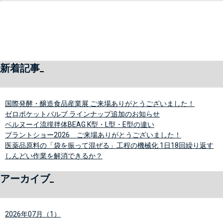
新着記事
国際発酵・醸造食品産業展 ご来場ありがとうございました！
ゼロポケットバルブ ラインナップ追加のお知らせ
ベルヌーイ流撹拌体BEAG K型・L型・E型の違い
プラントショー2026 ご来場ありがとうございました！
医薬品原料の「袋を振って混ぜる」工程の機械化 1日18回繰り返す
しんどい作業を解消できるか？
アーカイブ
2026年07月（1）