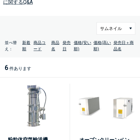
に関するQ&A
並べ替
新着
商品コ
商品
発売
価格(安い
価格(高い
発売日＋商
え：
順
ード
名
日
順)
順)
品名
6
件あります
粉粒体空気輸送機
オープンクリーンベン