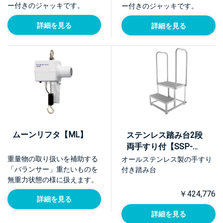
ー付きのジャッキです。
ー付きのジャッキです。
詳細を見る
詳細を見る
ムーンリフタ【ML】
ステンレス踏み台2段
両手すり付【SSP-
S2H2】
重量物の取り扱いを補助する
オールステンレス製の手すり
「バランサー」重たいものを
付き踏み台
無重力状態の様に扱えます。
￥424,776
詳細を見る
詳細を見る