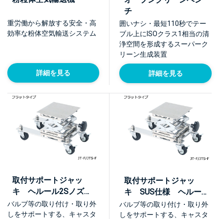
チ
重労働から解放する安全・高
囲いナシ・最短110秒でテー
効率な粉体空気輸送システム
ブル上にISOクラス1相当の清
浄空間を形成するスーパーク
リーン生成装置
詳細を見る
詳細を見る
取付サポートジャッ
取付サポートジャッ
キ ヘルール2Sノズル
キ SUS仕様 ヘルー
タイプ【JT】
ル2Sノズルタイプ
バルブ等の取り付け・取り外
バルブ等の取り付け・取り外
【JTS】
しをサポートする、キャスタ
しをサポートする、キャスタ