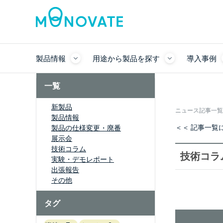
製品情報
用途から製品を探す
導入事例
一覧
新製品
ニュース記事一覧
製品情報
＜＜ 記事一覧
製品の仕様変更・廃番
展示会
技術コラム
技術コラ
実験・デモレポート
出張報告
その他
タグ