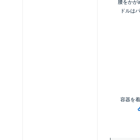
腰をかが
ドルは
容器を