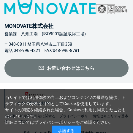
MONOVATE株式会社
営業課 八潮工場 (ISO9001認証取得工場)
〒340-0811 埼玉県八潮市二丁目358
電話:048-996-4221 FAX:048-996-8781
お問い合わせはこちら
当サイトでは利用体験の向上およびコンテンツの最適な提供、ト
ラフィックの分析を目的としてCookieを使用しています。
サイトの閲覧を継続された場合、Cookieの利用に同意したことも
のといたします。
会社概
特定商取引法に関する
プライバシーポリ
情報セキュリティ基本
要
表記
シー
方針
詳細については
プライバシーポリシー
をご確認ください。
承諾する
©Nitto Kinzoku Kogyo Co., Ltd. 2023 All rights reserved.