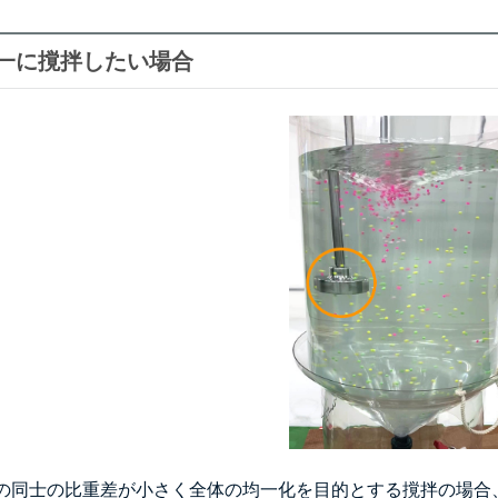
一に撹拌したい場合
の同士の比重差が小さく全体の均一化を目的とする撹拌の場合