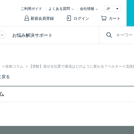
ご利用ガイド
よくある質問
会社情報
新規会員登録
ログイン
カート
お悩み解決サポート
>
技術コラム
>
【実験】混ぜる位置で液流はどのように変わる？ベルヌーイ流撹
に戻る
ム