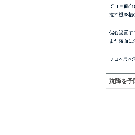
て（＝偏心
撹拌機を槽
偏心設置す
また液面に
プロペラの
沈降を予