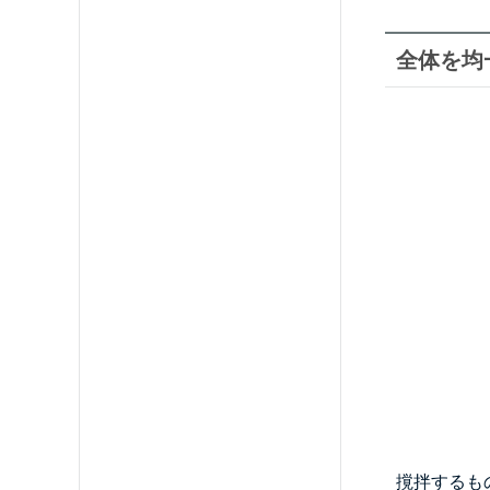
全体を均
撹拌するも