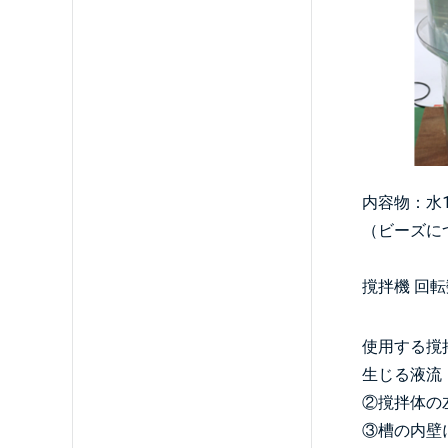
内容物：水1
（ビーズに
撹拌機 回転数
使用する撹
生じる液流
②撹拌体の
③槽の内壁