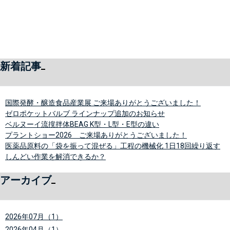
新着記事
国際発酵・醸造食品産業展 ご来場ありがとうございました！
ゼロポケットバルブ ラインナップ追加のお知らせ
ベルヌーイ流撹拌体BEAG K型・L型・E型の違い
プラントショー2026 ご来場ありがとうございました！
医薬品原料の「袋を振って混ぜる」工程の機械化 1日18回繰り返す
しんどい作業を解消できるか？
アーカイブ
2026年07月（1）
2026年04月（1）