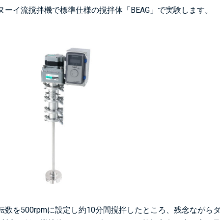
ヌーイ流撹拌機で標準仕様の撹拌体「BEAG」で実験します。
転数を500rpmに設定し約10分間撹拌したところ、残念なが