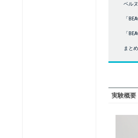
ベルヌ
「BE
「BE
まと
実験概要