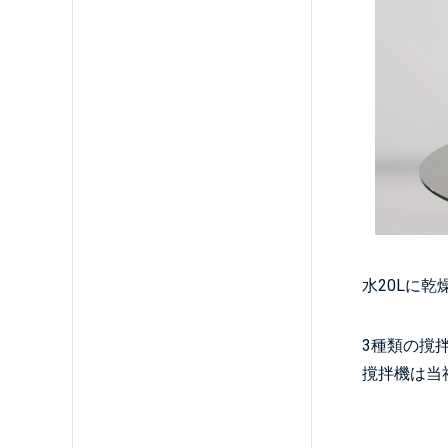
水20Lに
3種類の撹
撹拌機は当