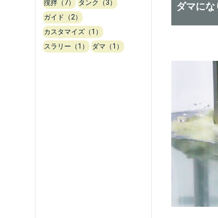
撹拌（7）
タンク（3）
ダマにな
ガイド（2）
カスタマイズ（1）
スラリー（1）
ダマ（1）