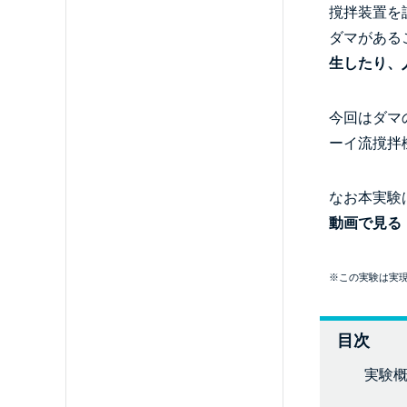
撹拌装置を
ダマがある
生したり、
今回はダマ
ーイ流撹拌
なお本実験
動画で見る 
※この実験は実
目次
実験