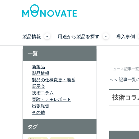
製品情報
用途から製品を探す
導入事例
一覧
新製品
ニュース記事一覧
製品情報
＜＜ 記事一覧
製品の仕様変更・廃番
展示会
技術コラム
技術コラ
実験・デモレポート
出張報告
その他
タグ