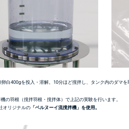
乾燥卵白400gを投入・溶解。10分ほど撹拌し、タンク内のダマ
拌機の羽根（撹拌羽根・撹拌体）で上記の実験を行います。
社オリジナルの
「ベルヌーイ流撹拌機」を使用。