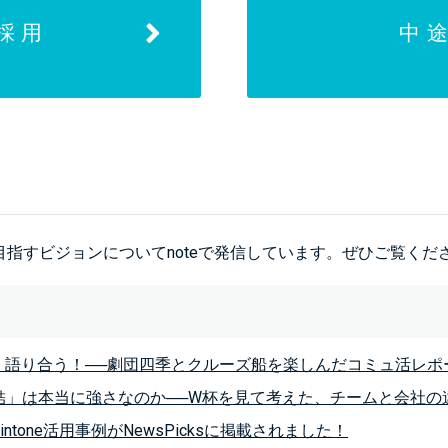
採用
中
、目指すビジョンについてnoteで発信しています。ぜひご覧くだ
、語り合う！──劇団四季とクルーズ船を楽しんだコミュ活レポ
団結」は本当に強さなのか──W杯を見て考えた、チームと会社の
kintone活用事例がNewsPicksに掲載されました！