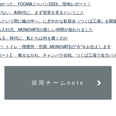
かった。FOOMAジャパン2026、現地レポート！
急がない。AI時代に、まず現実を見るということ
っという間に輪の中へ。にぎやかな歓迎会（つくば工場）を開
入社式。MONOVATEの新しい仲間が加わりました
られる」時代に、私たちは何を磨くのか
〗トイレ・喫煙所・空調…MONOVATEの“今”をお伝えします
ポート】 侮るなかれ、チャンバラ合戦。つくば工場で全力バ
採用チームnote