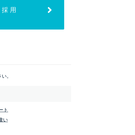
途採用
さい。
ート
違い