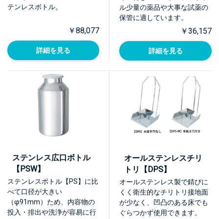
テンレスボトル。
ル少量の薬品や大事な試薬の
保管に適しています。
￥88,077
￥36,157
詳細を見る
詳細を見る
ステンレス広口ボトル
オールステンレスチリ
【PSW】
トリ【DPS】
ステンレスボトル【PS】に比
オールステンレス製で錆びに
べて口径が大きい
くく衛生的なチリトリ接地面
（φ91mm）ため、内容物の
が少なく、凹凸のある床でも
投入・排出や洗浄が容易に行
ぐらつかず使用できます。