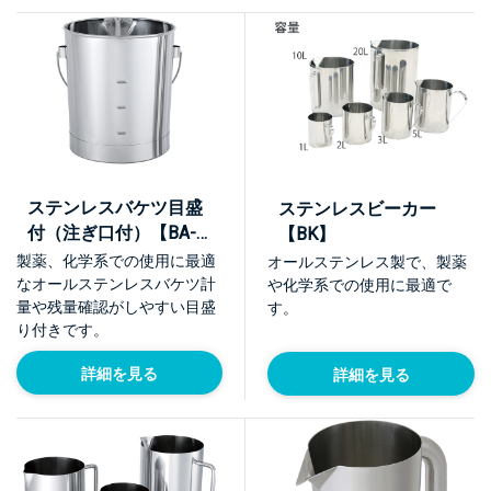
ステンレスバケツ目盛
ステンレスビーカー
付（注ぎ口付）【BA-
【BK】
M】
製薬、化学系での使用に最適
オールステンレス製で、製薬
なオールステンレスバケツ計
や化学系での使用に最適で
量や残量確認がしやすい目盛
す。
り付きです。
詳細を見る
詳細を見る