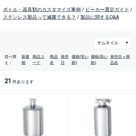
ボトル・器具類のカスタマイズ事例
/
ビーカー選定ガイド
/
ステンレス製品って滅菌できる？
/
製品に関するQ&A
並べ替
新着
商品コ
商品
発売
価格(安い
価格(高い
発売日＋商
え：
順
ード
名
日
順)
順)
品名
21
件あります