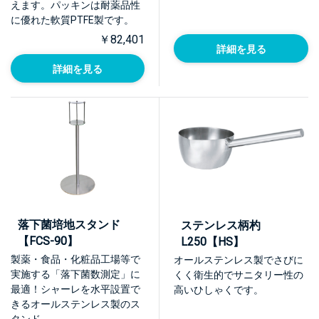
えます。パッキンは耐薬品性
に優れた軟質PTFE製です。
￥82,401
詳細を見る
詳細を見る
落下菌培地スタンド
ステンレス柄杓
【FCS-90】
L250【HS】
製薬・食品・化粧品工場等で
オールステンレス製でさびに
実施する「落下菌数測定」に
くく衛生的でサニタリー性の
最適！シャーレを水平設置で
高いひしゃくです。
きるオールステンレス製のス