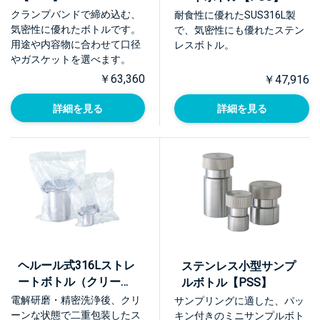
クランプバンドで締め込む、
耐食性に優れたSUS316L製
気密性に優れたボトルです。
で、気密性にも優れたステン
用途や内容物に合わせて口径
レスボトル。
やガスケットを選べます。
￥63,360
￥47,916
詳細を見る
詳細を見る
ヘルール式316Lストレ
ステンレス小型サンプ
ートボトル（クリーン
ルボトル【PSS】
パック）【PSO-CP】
電解研磨・精密洗浄後、クリ
サンプリングに適した、パッ
ーンな状態で二重包装したス
キン付きのミニサンプルボト