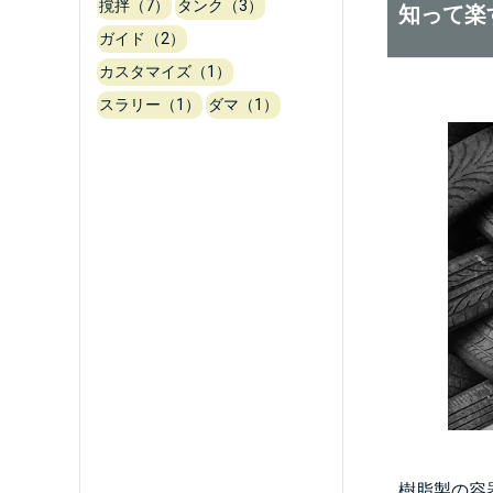
撹拌（7）
タンク（3）
知って楽
ガイド（2）
カスタマイズ（1）
スラリー（1）
ダマ（1）
樹脂製の容