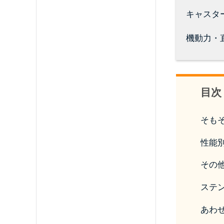
キャスタ
機動力・
目次
そも
性能
その
ステ
あわ