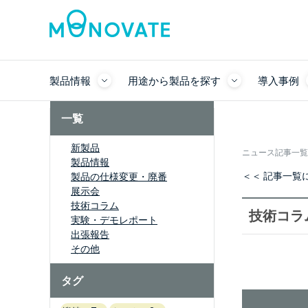
製品情報
用途から製品を探す
導入事例
一覧
新製品
ニュース記事一覧
製品情報
＜＜ 記事一覧
製品の仕様変更・廃番
展示会
技術コラム
技術コラ
実験・デモレポート
出張報告
その他
タグ