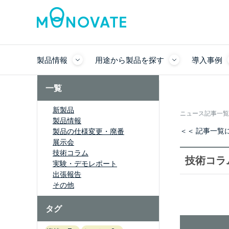
製品情報
用途から製品を探す
導入事例
一覧
新製品
ニュース記事一覧
製品情報
＜＜ 記事一覧
製品の仕様変更・廃番
展示会
技術コラム
技術コラ
実験・デモレポート
出張報告
その他
タグ