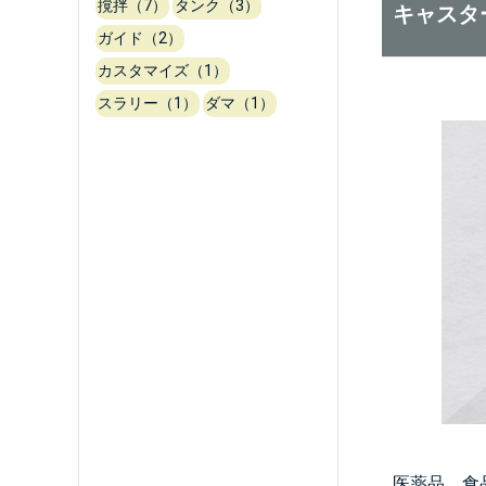
撹拌（7）
タンク（3）
キャスタ
ガイド（2）
カスタマイズ（1）
スラリー（1）
ダマ（1）
医薬品、食