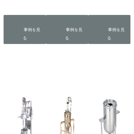
                事例を見
                事例を見
                事例を見
る
る
る