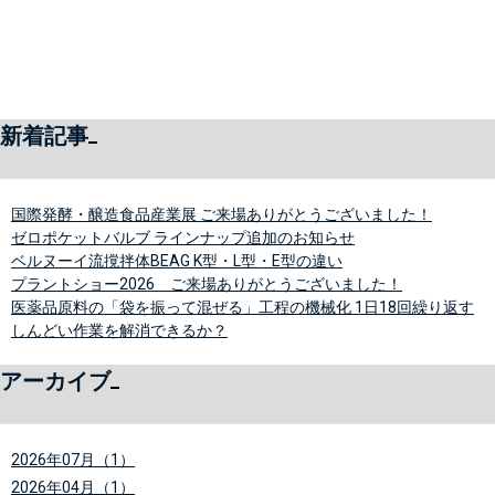
新着記事
国際発酵・醸造食品産業展 ご来場ありがとうございました！
ゼロポケットバルブ ラインナップ追加のお知らせ
ベルヌーイ流撹拌体BEAG K型・L型・E型の違い
プラントショー2026 ご来場ありがとうございました！
医薬品原料の「袋を振って混ぜる」工程の機械化 1日18回繰り返す
しんどい作業を解消できるか？
アーカイブ
2026年07月（1）
2026年04月（1）