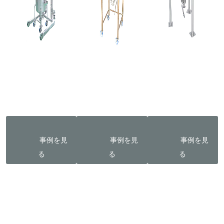
                事例を見
                事例を見
                事例を見
る
る
る