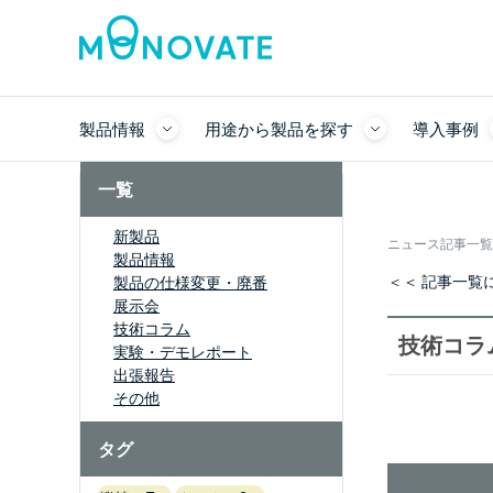
製品情報
用途から製品を探す
導入事例
一覧
新製品
ニュース記事一覧
製品情報
＜＜ 記事一覧
製品の仕様変更・廃番
展示会
技術コラム
技術コラ
実験・デモレポート
出張報告
その他
タグ