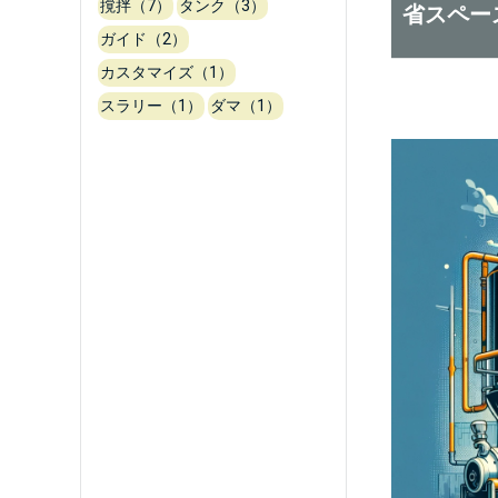
撹拌（7）
タンク（3）
省スペー
ガイド（2）
カスタマイズ（1）
スラリー（1）
ダマ（1）