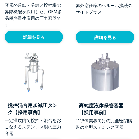
【採用事例】
容器の反転・分離と撹拌機の
赤外窓仕様のヘルール接続の
昇降機能を採用した、OEM多
サイトグラス
品種少量生産用の圧力容器で
す
詳細を見る
詳細を見る
撹拌混合用加減圧タン
高純度液体保管容器
ク【採用事例】
【採用事例】
一定温度内で撹拌・混合をお
半導体業界向けの完全密閉構
こなえるステンレス製の圧力
造の小型ステンレス容器
容器