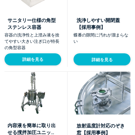
サニタリー仕様の角型
洗浄しやすい開閉蓋
ステンレス容器
【採用事例】
容器の洗浄性と上澄み液を捨
蝶番の隙間に汚れが溜まらな
てやすい大きい注ぎ口が特長
い
の角型容器
詳細を見る
詳細を見る
内容液を簡単に取り出
放射温度計対応のぞき
せる撹拌加圧ユニット
窓【採用事例】