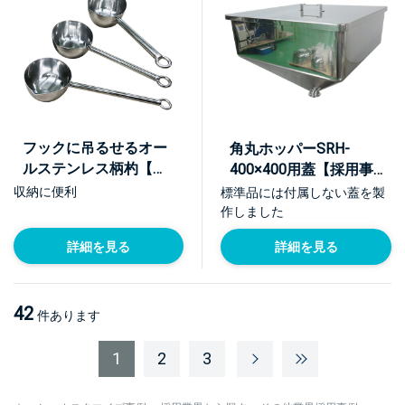
フックに吊るせるオー
角丸ホッパーSRH-
ルステンレス柄杓【採
400×400用蓋【採用事
用事例】
例】
収納に便利
標準品には付属しない蓋を製
作しました
詳細を見る
詳細を見る
42
件あります
1
2
3