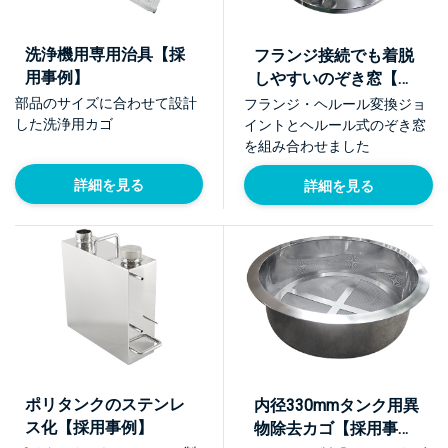
洗浄機用専用治具【採
フランジ接続でも着脱
用事例】
しやすいのぞき窓【採
用事例】
部品のサイズに合わせて設計
フランジ・ヘルール変換ジョ
した洗浄用カゴ
イントとヘルール式のぞき窓
を組み合わせました
詳細を見る
詳細を見る
ポリタンクのステンレ
内径330mmタンク用異
ス化【採用事例】
物除去カゴ【採用事