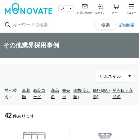
お問い合わせ
ログイン
カート
メニュー
検索
詳細検索
その他業界採用事例
並べ替
新着
商品コ
商品
発売
価格(安い
価格(高い
発売日＋商
え：
順
ード
名
日
順)
順)
品名
42
件あります