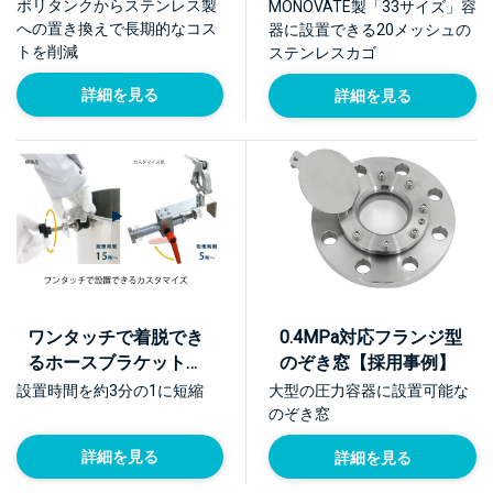
例】
ポリタンクからステンレス製
MONOVATE製「33サイズ」容
への置き換えで長期的なコス
器に設置できる20メッシュの
トを削減
ステンレスカゴ
詳細を見る
詳細を見る
ワンタッチで着脱でき
0.4MPa対応フランジ型
るホースブラケット
のぞき窓【採用事例】
【採用事例】
設置時間を約3分の1に短縮
大型の圧力容器に設置可能な
のぞき窓
詳細を見る
詳細を見る