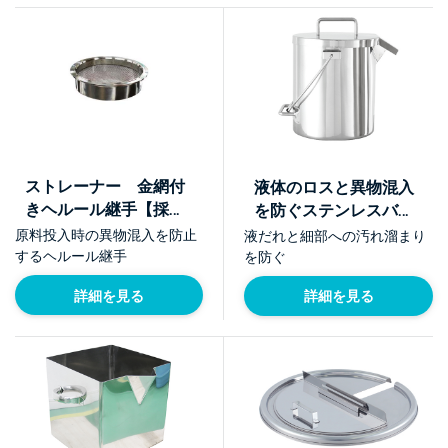
ストレーナー 金網付
液体のロスと異物混入
きヘルール継手【採用
を防ぐステンレスバケ
事例】
ツ【採用事例】
原料投入時の異物混入を防止
液だれと細部への汚れ溜まり
するヘルール継手
を防ぐ
詳細を見る
詳細を見る