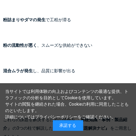
粉詰まりやダマの発生
で工程が滞る
粉の流動性が悪く
、スムーズな供給ができない
混合ムラが発生
し、品質に影響が出る
当サイトでは利用体験の向上およびコンテンツの最適な提供、ト
ラフィックの分析を目的としてCookieを使用しています。
サイトの閲覧を継続された場合、Cookieの利用に同意したことも
のといたします。
詳細については
プライバシーポリシー
をご確認ください。
これらの課題を解決するための情報を 
「基礎知識・事例・製品紹
承諾する
介」
 の3つの柱で解説した 
『粉体設備の課題解決ナビ』
 をご用意し