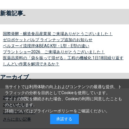
新着記事
国際発酵・醸造食品産業展 ご来場ありがとうございました！
ゼロポケットバルブ ラインナップ追加のお知らせ
ベルヌーイ流撹拌体BEAG K型・L型・E型の違い
プラントショー2026 ご来場ありがとうございました！
医薬品原料の「袋を振って混ぜる」工程の機械化 1日18回繰り返す
しんどい作業を解消できるか？
アーカイブ
当サイトでは利用体験の向上およびコンテンツの最適な提供、ト
ラフィックの分析を目的としてCookieを使用しています。
2026年07月（1）
サイトの閲覧を継続された場合、Cookieの利用に同意したことも
2026年04月（1）
のといたします。
詳細については
プライバシーポリシー
をご確認ください。
2026年02月（1）
承諾する
さらに古い記事