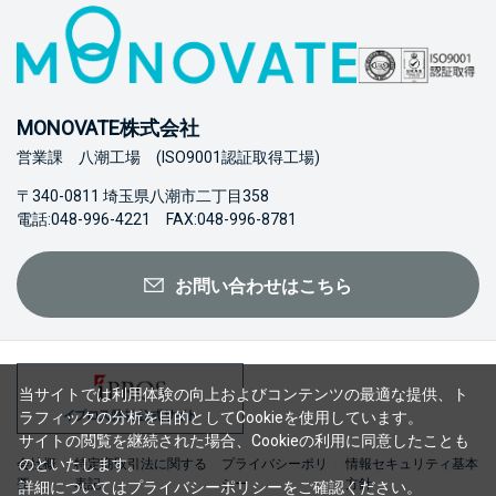
MONOVATE株式会社
営業課 八潮工場 (ISO9001認証取得工場)
〒340-0811 埼玉県八潮市二丁目358
電話:048-996-4221 FAX:048-996-8781
お問い合わせはこちら
当サイトでは利用体験の向上およびコンテンツの最適な提供、ト
ラフィックの分析を目的としてCookieを使用しています。
サイトの閲覧を継続された場合、Cookieの利用に同意したことも
のといたします。
会社概
特定商取引法に関する
プライバシーポリ
情報セキュリティ基本
要
表記
シー
方針
詳細については
プライバシーポリシー
をご確認ください。