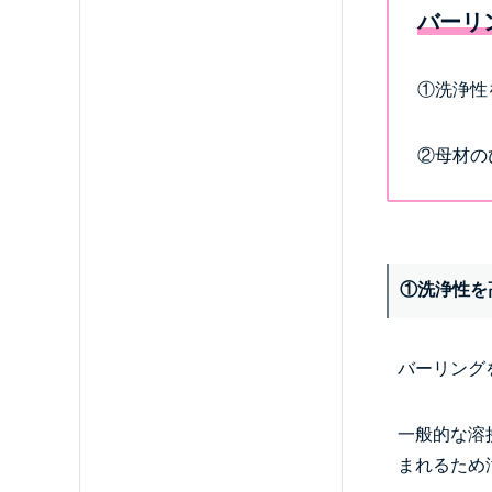
バーリ
①洗浄性
②母材の
①洗浄性を
バーリング
一般的な溶
まれるため