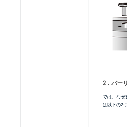
2．バー
では、なぜ
は以下の2