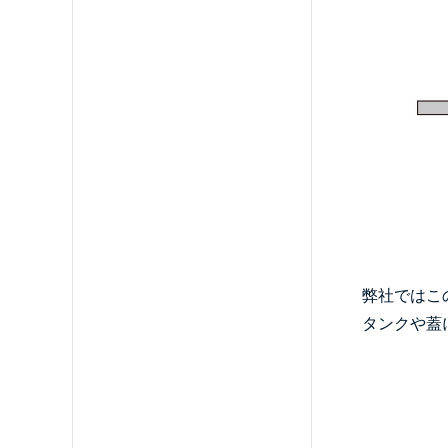
弊社ではこ
タンクや蓋