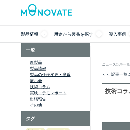
製品情報
用途から製品を探す
導入事例
一覧
新製品
ニュース記事一覧
製品情報
＜＜ 記事一覧
製品の仕様変更・廃番
展示会
技術コラム
技術コラ
実験・デモレポート
出張報告
その他
タグ