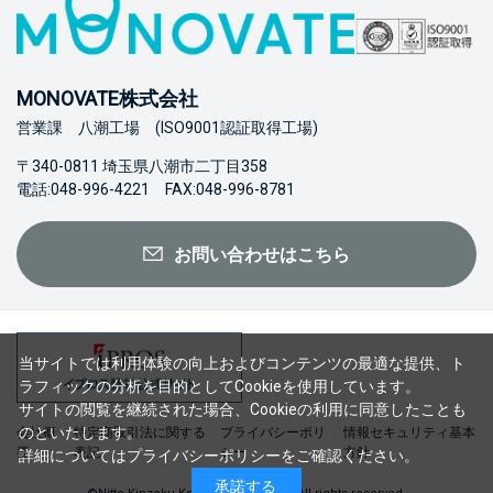
MONOVATE株式会社
営業課 八潮工場 (ISO9001認証取得工場)
〒340-0811 埼玉県八潮市二丁目358
電話:048-996-4221 FAX:048-996-8781
お問い合わせはこちら
当サイトでは利用体験の向上およびコンテンツの最適な提供、ト
ラフィックの分析を目的としてCookieを使用しています。
サイトの閲覧を継続された場合、Cookieの利用に同意したことも
のといたします。
会社概
特定商取引法に関する
プライバシーポリ
情報セキュリティ基本
要
表記
シー
方針
詳細については
プライバシーポリシー
をご確認ください。
承諾する