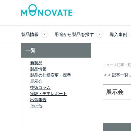
製品情報
用途から製品を探す
導入事例
一覧
新製品
ニュース記事一覧
製品情報
＜＜ 記事一覧
製品の仕様変更・廃番
展示会
技術コラム
展示会
実験・デモレポート
出張報告
その他