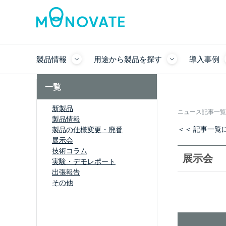
製品情報
用途から製品を探す
導入事例
一覧
新製品
ニュース記事一覧
製品情報
＜＜ 記事一覧
製品の仕様変更・廃番
展示会
技術コラム
展示会
実験・デモレポート
出張報告
その他