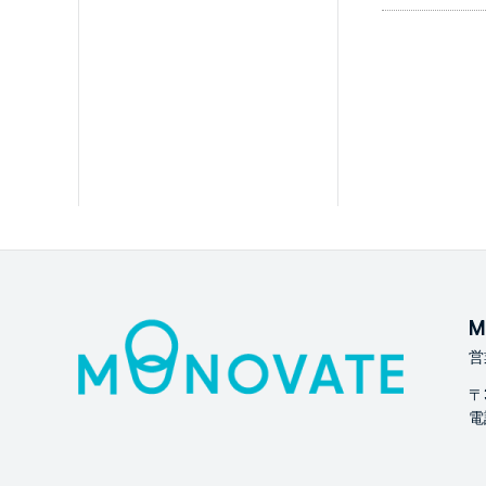
M
営
〒
電話