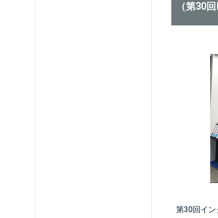
（第30
第30回イ