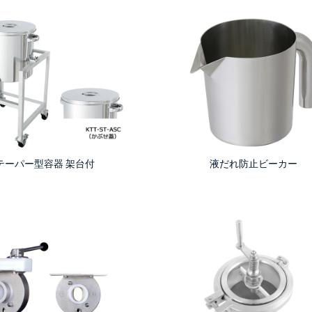
テーパー型容器
架
台付
液だれ防止ビーカー