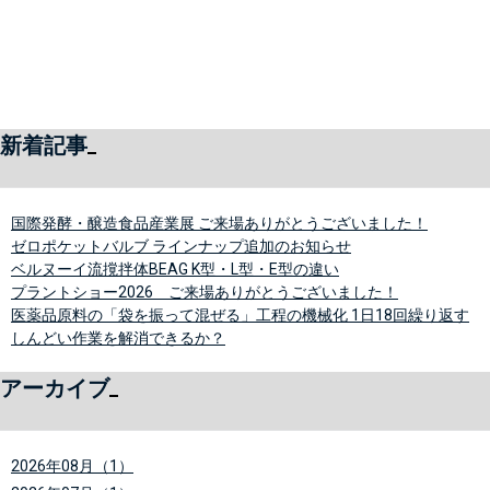
新着記事
国際発酵・醸造食品産業展 ご来場ありがとうございました！
ゼロポケットバルブ ラインナップ追加のお知らせ
ベルヌーイ流撹拌体BEAG K型・L型・E型の違い
プラントショー2026 ご来場ありがとうございました！
医薬品原料の「袋を振って混ぜる」工程の機械化 1日18回繰り返す
しんどい作業を解消できるか？
アーカイブ
2026年08月（1）