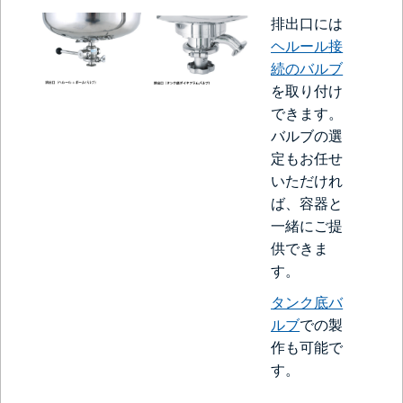
排出口には
ヘルール接
続のバルブ
を取り付け
できます。
バルブの選
定もお任せ
いただけれ
ば、容器と
一緒にご提
供できま
す。
タンク底バ
ルブ
での製
作も可能で
す。