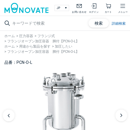
お問い合わせ
ログイン
カート
メニュー
検索
詳細検索
ホーム
>
圧力容器
>
フランジ式
>
フランジオープン加圧容器 脚付【PCN-O-L】
ホーム
>
用途から製品を探す
>
加圧したい
>
フランジオープン加圧容器 脚付【PCN-O-L】
品番：PCN-O-L