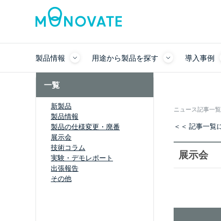
製品情報
用途から製品を探す
導入事例
一覧
新製品
ニュース記事一覧
製品情報
＜＜ 記事一覧
製品の仕様変更・廃番
展示会
技術コラム
展示会
実験・デモレポート
出張報告
その他