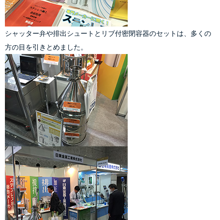
シャッター弁
や
排出シュート
と
リブ付密閉容器
のセットは、多くの
方の目を引きとめました。