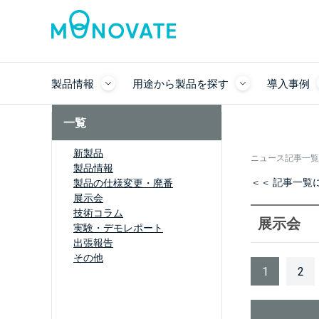
製品情報
用途から製品を探す
導入事例
一覧
新製品
ニュース記事一覧
製品情報
＜＜ 記事一覧
製品の仕様変更・廃番
展示会
技術コラム
展示会
実験・デモレポート
出張報告
その他
1
2