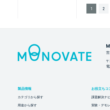
1
2
M
営
〒
電話
製品情報
お役立ちコ
カテゴリから探す
課題解決ナ
用途から探す
実験・デモ