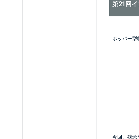
第21回
ホッパー型
今回、残念