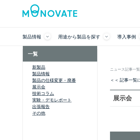
製品情報
用途から製品を探す
導入事例
一覧
新製品
ニュース記事一覧
製品情報
＜＜ 記事一覧
製品の仕様変更・廃番
展示会
技術コラム
展示会
実験・デモレポート
出張報告
その他