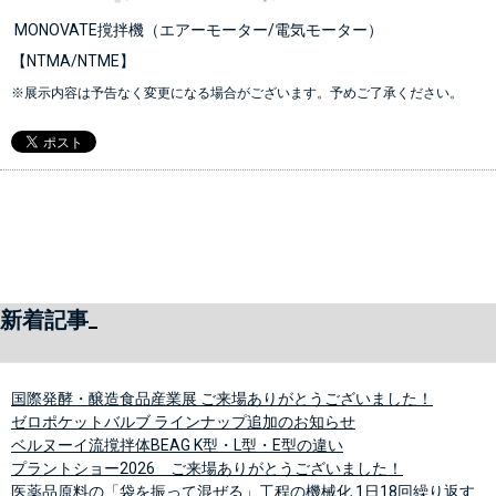
MONOVATE撹拌機（エアーモーター/電気モーター）
【NTMA/NTME】
※展示内容は予告なく変更になる場合がございます。予めご了承ください。
新着記事
国際発酵・醸造食品産業展 ご来場ありがとうございました！
ゼロポケットバルブ ラインナップ追加のお知らせ
ベルヌーイ流撹拌体BEAG K型・L型・E型の違い
プラントショー2026 ご来場ありがとうございました！
医薬品原料の「袋を振って混ぜる」工程の機械化 1日18回繰り返す