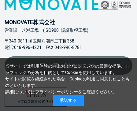
MONOVATE株式会社
営業課 八潮工場 (ISO9001認証取得工場)
〒340-0811 埼玉県八潮市二丁目358
電話:048-996-4221 FAX:048-996-8781
お問い合わせはこちら
当サイトでは利用体験の向上およびコンテンツの最適な提供、ト
ラフィックの分析を目的としてCookieを使用しています。
サイトの閲覧を継続された場合、Cookieの利用に同意したことも
のといたします。
詳細については
プライバシーポリシー
をご確認ください。
承諾する
会社概
特定商取引法に関する
プライバシーポリ
情報セキュリティ基本
要
表記
シー
方針
©Nitto Kinzoku Kogyo Co., Ltd. 2023 All rights reserved.