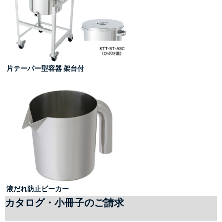
 片テーパー型容器 架台付
 液だれ防止ビーカー
カタログ・小冊子のご請求