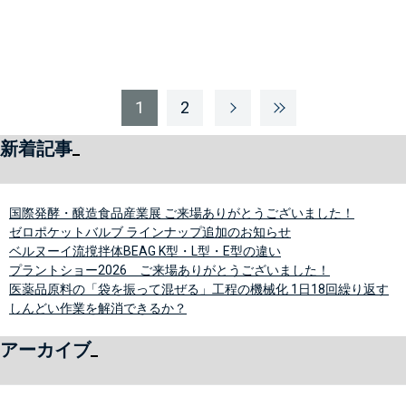
1
2
新着記事
国際発酵・醸造食品産業展 ご来場ありがとうございました！
ゼロポケットバルブ ラインナップ追加のお知らせ
ベルヌーイ流撹拌体BEAG K型・L型・E型の違い
プラントショー2026 ご来場ありがとうございました！
医薬品原料の「袋を振って混ぜる」工程の機械化 1日18回繰り返す
しんどい作業を解消できるか？
アーカイブ