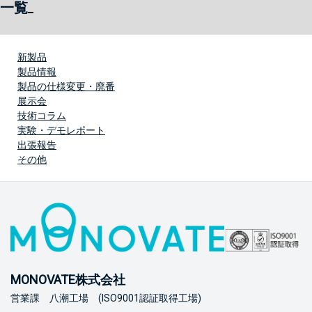
一覧
新製品
製品情報
製品の仕様変更・廃番
展示会
技術コラム
実験・デモレポート
出張報告
その他
MONOVATE株式会社
営業課 八潮工場 (ISO9001認証取得工場)