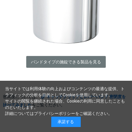
バンドタイプの施錠できる製品を見る
当サイトでは利用体験の向上およびコンテンツの最適な提供、ト
ラフィックの分析を目的としてCookieを使用しています。
密閉度については、
キャッチクリップとレバーバンド 密閉度を
サイトの閲覧を継続された場合、Cookieの利用に同意したことも
比べてみました
をご覧ください。
のといたします。
詳細については
プライバシーポリシー
をご確認ください。
承諾する