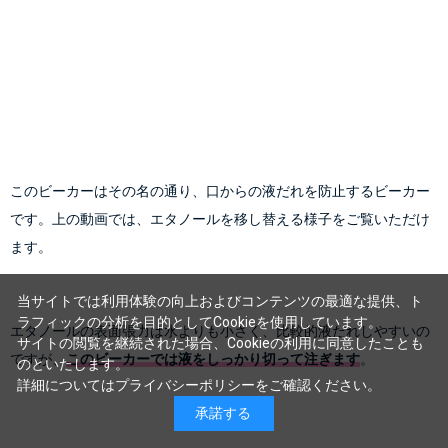
このビーカーはその名の通り、口からの液だれを防止するビーカー
です。上の動画では、エタノールを移し替える様子をご覧いただけ
ます。
当サイトでは利用体験の向上およびコンテンツの最適な提供、ト
ラフィックの分析を目的としてCookieを使用しています。
エタノールの表面張力は水よりも小さく、比較的液だれしやすいの
サイトの閲覧を継続された場合、Cookieの利用に同意したことも
ですが、
このビーカーでは液をしっかり切って注ぎます
。

のといたします。
詳細については
プライバシーポリシー
をご確認ください。
承諾する