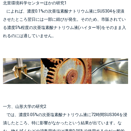
北里環境科学センターほかの研究
1
    によれば、濃度0.1%の次亜塩素酸ナトリウム液にSUS304を浸漬
させたところ翌日には一部に錆びが発生。そのため、市販されてい
る濃度5%程度の次亜塩素酸ナトリウム液(ハイター等)をそのまま入
れるのには適していません。
一方、山形大学の研究
2
    では、濃度0.05%の次亜塩素酸ナトリウム液に72時間SUS304を浸
漬したところ、特に影響がなかったという結果が出ています。な
お、物を拭くなどの消毒用途では濃度0.05%で使用するのが一般的