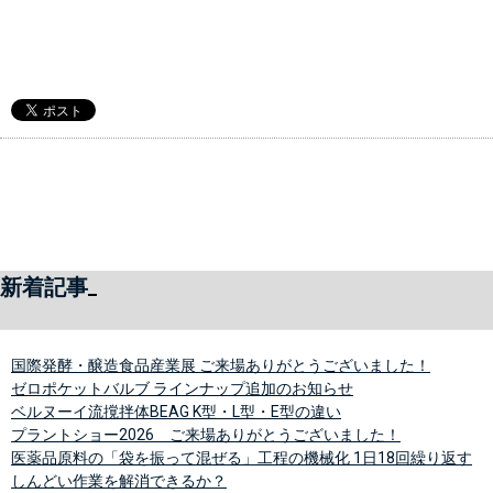
新着記事
国際発酵・醸造食品産業展 ご来場ありがとうございました！
ゼロポケットバルブ ラインナップ追加のお知らせ
ベルヌーイ流撹拌体BEAG K型・L型・E型の違い
プラントショー2026 ご来場ありがとうございました！
医薬品原料の「袋を振って混ぜる」工程の機械化 1日18回繰り返す
しんどい作業を解消できるか？