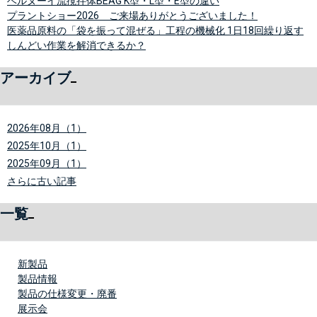
ベルヌーイ流撹拌体BEAG K型・L型・E型の違い
プラントショー2026 ご来場ありがとうございました！
医薬品原料の「袋を振って混ぜる」工程の機械化 1日18回繰り返す
しんどい作業を解消できるか？
アーカイブ
2026年08月（1）
2025年10月（1）
2025年09月（1）
さらに古い記事
一覧
新製品
製品情報
製品の仕様変更・廃番
展示会