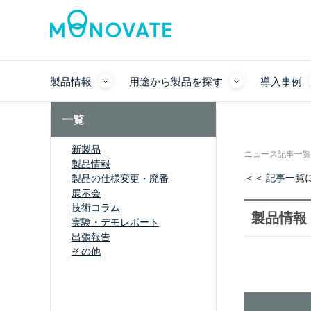
製品情報
用途から製品を探す
導入事例
一覧
新製品
ニュース記事一覧
製品情報
＜＜ 記事一覧
製品の仕様変更・廃番
展示会
技術コラム
製品情報
実験・デモレポート
出張報告
その他