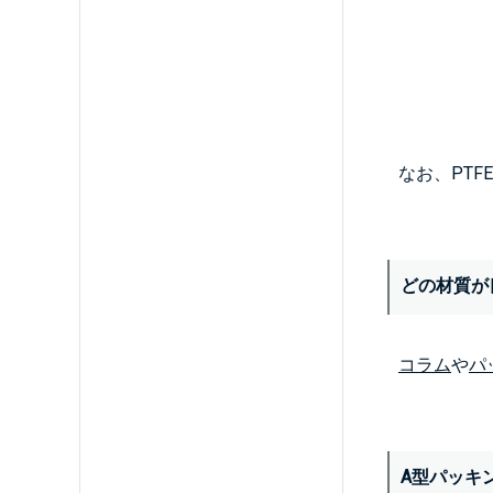
なお、PT
どの材質が
コラム
や
パ
A型パッキ