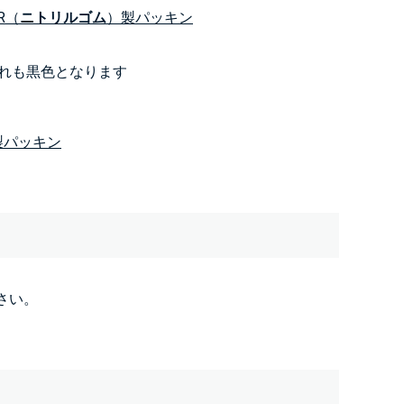
R（
ニトリルゴム
）製パッキン
れも黒色となります
製パッキン
さい。