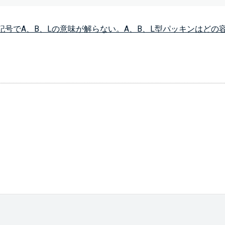
記号でA、B、Lの意味が解らない。A、B、L型パッキンはどの