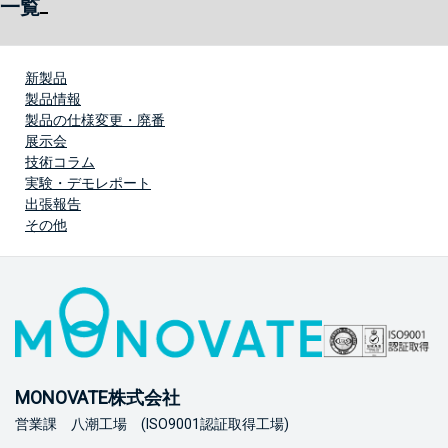
一覧
新製品
製品情報
製品の仕様変更・廃番
展示会
技術コラム
実験・デモレポート
出張報告
その他
MONOVATE株式会社
営業課 八潮工場 (ISO9001認証取得工場)