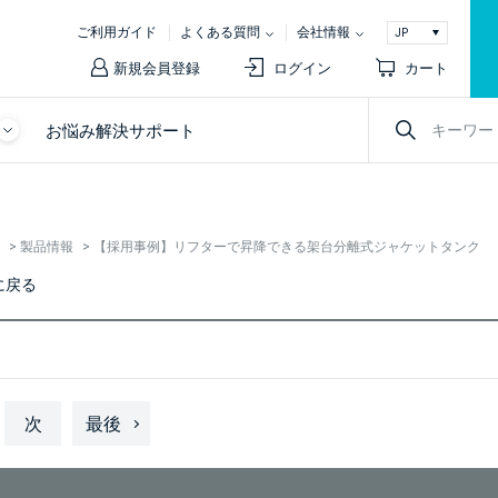
ご利用ガイド
よくある質問
会社情報
新規会員登録
ログイン
カート
お悩み解決サポート
>
製品情報
>
【採用事例】リフターで昇降できる架台分離式ジャケットタンク
に戻る
次
最後