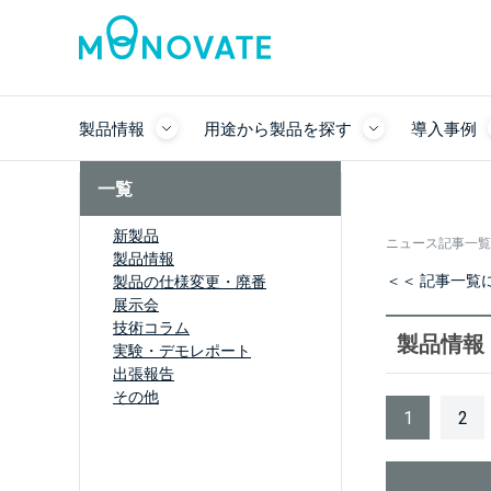
製品情報
用途から製品を探す
導入事例
一覧
新製品
ニュース記事一覧
製品情報
＜＜ 記事一覧
製品の仕様変更・廃番
展示会
技術コラム
製品情報
実験・デモレポート
出張報告
その他
1
2