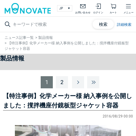
お問い合わせ
ログイン
カート
メニュー
検索
詳細検索
ニュース記事一覧
>
製品情報
>
【特注事例】化学メーカー様 納入事例を公開しました：撹拌機座付鏡板型
ジャケット容器
製品情報
1
2
【特注事例】化学メーカー様 納入事例を公開し
ました：撹拌機座付鏡板型ジャケット容器
2016/08/29 00:00