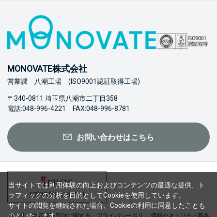
MONOVATE株式会社
営業課 八潮工場 (ISO9001認証取得工場)
〒340-0811 埼玉県八潮市二丁目358
電話:048-996-4221 FAX:048-996-8781
お問い合わせはこちら
当サイトでは利用体験の向上およびコンテンツの最適な提供、ト
ラフィックの分析を目的としてCookieを使用しています。
サイトの閲覧を継続された場合、Cookieの利用に同意したことも
のといたします。
会社概
特定商取引法に関する
プライバシーポリ
情報セキュリティ基本