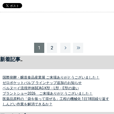
1
2
新着記事
国際発酵・醸造食品産業展 ご来場ありがとうございました！
ゼロポケットバルブ ラインナップ追加のお知らせ
ベルヌーイ流撹拌体BEAG K型・L型・E型の違い
プラントショー2026 ご来場ありがとうございました！
医薬品原料の「袋を振って混ぜる」工程の機械化 1日18回繰り返す
しんどい作業を解消できるか？