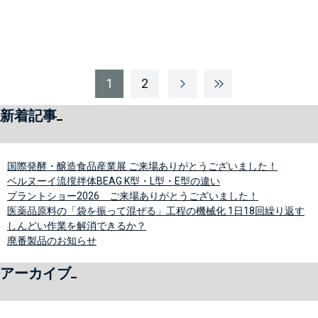
1
2
新着記事
国際発酵・醸造食品産業展 ご来場ありがとうございました！
ベルヌーイ流撹拌体BEAG K型・L型・E型の違い
プラントショー2026 ご来場ありがとうございました！
医薬品原料の「袋を振って混ぜる」工程の機械化 1日18回繰り返す
しんどい作業を解消できるか？
廃番製品のお知らせ
アーカイブ