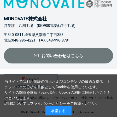
MONOVATE株式会社
営業課 八潮工場 (ISO9001認証取得工場)
〒340-0811 埼玉県八潮市二丁目358
電話:048-996-4221 FAX:048-996-8781
お問い合わせはこちら
当サイトでは利用体験の向上およびコンテンツの最適な提供、ト
ラフィックの分析を目的としてCookieを使用しています。
サイトの閲覧を継続された場合、Cookieの利用に同意したことも
のといたします。
会社概
特定商取引法に関する
プライバシーポリ
情報セキュリティ基本
要
表記
シー
方針
詳細については
プライバシーポリシー
をご確認ください。
承諾する
©Nitto Kinzoku Kogyo Co., Ltd. 2023 All rights reserved.