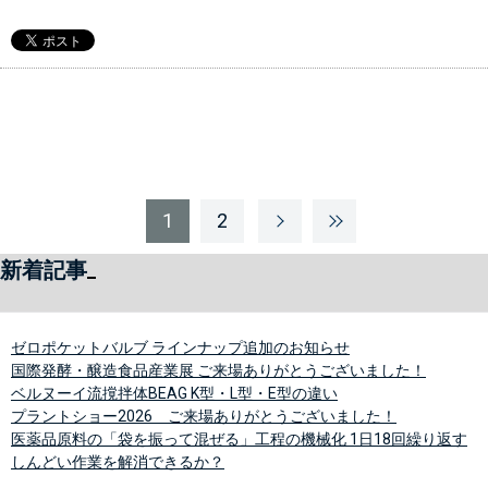
1
2
新着記事
ゼロポケットバルブ ラインナップ追加のお知らせ
国際発酵・醸造食品産業展 ご来場ありがとうございました！
ベルヌーイ流撹拌体BEAG K型・L型・E型の違い
プラントショー2026 ご来場ありがとうございました！
医薬品原料の「袋を振って混ぜる」工程の機械化 1日18回繰り返す
しんどい作業を解消できるか？