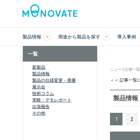
製品情報
用途から製品を探す
導入事例
一覧
新製品
ニュース記事一覧
製品情報
＜＜ 記事一覧
製品の仕様変更・廃番
展示会
技術コラム
製品情報
実験・デモレポート
出張報告
その他
1
2