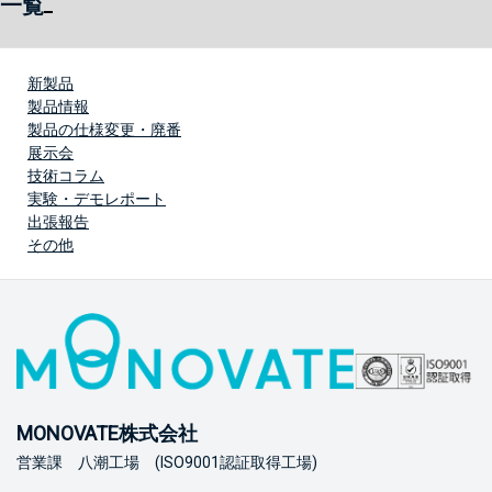
一覧
新製品
製品情報
製品の仕様変更・廃番
展示会
技術コラム
実験・デモレポート
出張報告
その他
MONOVATE株式会社
営業課 八潮工場 (ISO9001認証取得工場)