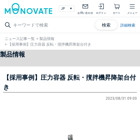
お問い合わせ
ログイン
カート
メニュー
検索
詳細検索
ニュース記事一覧
>
製品情報
>
【採用事例】圧力容器 反転・撹拌機昇降架台付き
製品情報
【採用事例】圧力容器 反転・撹拌機昇降架台付
き
2023/08/31 09:00