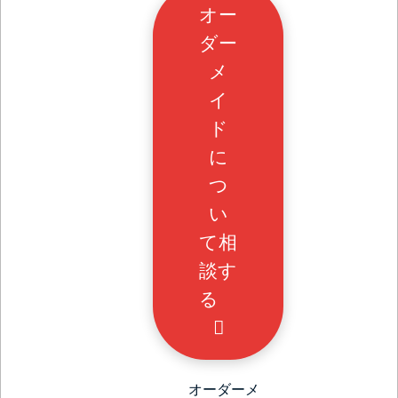
オー
ダー
メ
イ
ド
に
つ
い
て相
談す
る
オーダーメ