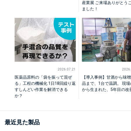
産業展 ご来場ありがとう
ました！
2026.07.21
2026.
医薬品原料の「袋を振って混ぜ
【導入事例】甘酒から味噌
る」工程の機械化 1日18回繰り返
品まで、1台で温調。 現場
すしんどい作業を解消できる
から生まれた、5年目の改
か？
最近見た製品