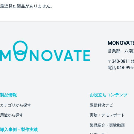
最近見た製品がありません。
MONOVA
営業部 八潮工
〒340-081
電話:048-996-
製品情報
お役立ちコンテンツ
カテゴリから探す
課題解決ナビ
用途から探す
実験・デモレポート
製品紹介・実験動画
導入事例・製作実績