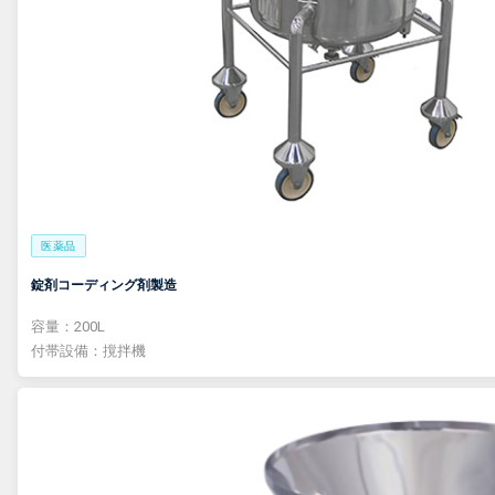
医薬品
錠剤コーディング剤製造
容量：200L
付帯設備：撹拌機