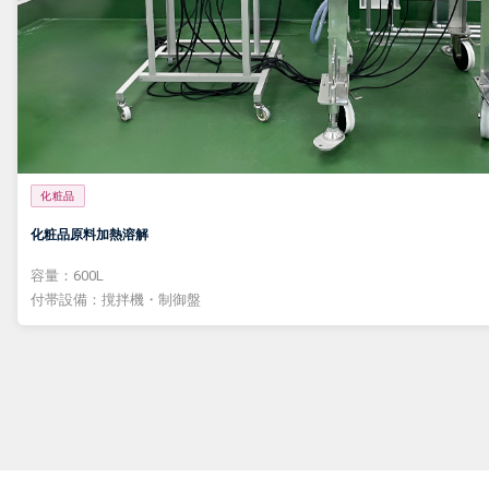
化粧品
化粧品原料加熱溶解
容量：600L
付帯設備：撹拌機・制御盤