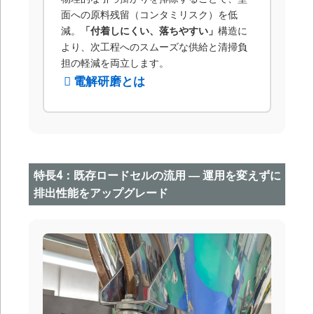
面への原料残留（コンタミリスク）を低
減。
「付着しにくい、落ちやすい」
構造に
より、次工程へのスムーズな供給と清掃負
担の軽減を両立します。
電解研磨とは
特長4：既存ロードセルの流用 ― 運用を変えずに
排出性能をアップグレード