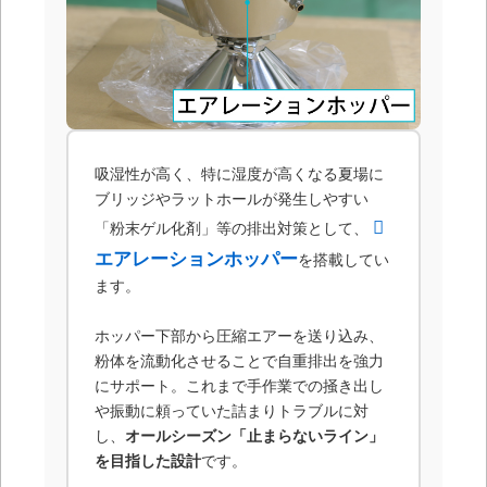
吸湿性が高く、特に湿度が高くなる夏場に
ブリッジやラットホールが発生しやすい
「粉末ゲル化剤」等の排出対策として、
エアレーションホッパー
を搭載してい
ます。
ホッパー下部から圧縮エアーを送り込み、
粉体を流動化させることで自重排出を強力
にサポート。これまで手作業での掻き出し
や振動に頼っていた詰まりトラブルに対
し、
オールシーズン「止まらないライン」
を目指した設計
です。