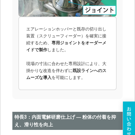
エアレーションホッパーと既存の切り出し
装置（スクリューフィーダー）を確実に接
続するため、
専用ジョイントをオーダーメ
イドで製作
しました。
現場の寸法に合わせた専用設計により、大
掛かりな改造を伴わずに
既設ラインへのス
ムーズな導入
を可能にします。
特長3：内面電解研磨仕上げ ― 粉体の付着を抑
え、滑り性を向上